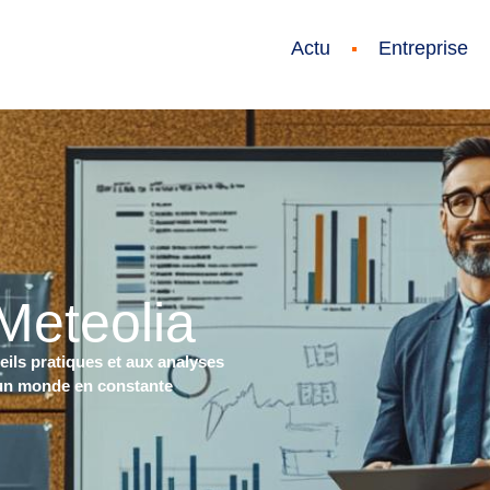
Actu
Entreprise
Meteolia
eils pratiques et aux analyses
 un monde en constante