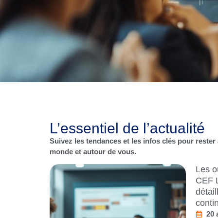
L’essentiel de l’actualité
Suivez les tendances et les infos clés pour rester
monde et autour de vous.
es de
L’infl
t analyse
Chica
ormation
étran
16 
Li