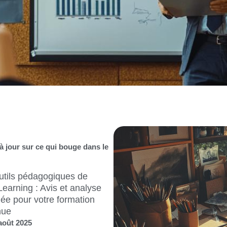
 à jour sur ce qui bouge dans le
uence de University of
go sur les politiques
gères contemporaines
juillet 2025
re la suite